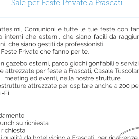
Sale per Feste Private a Frascati
tesimi, Comunioni e tutte le tue feste con tant
a interni che esterni, che siano facili da raggiu
i, che siano gestiti da professionisti.
e Feste Private che fanno per te.
n gazebo esterni, parco giochi gonfiabili e servizi
le attrezzate
per feste a Frascati, Casale Tuscolano
 , meeting ed eventi, nella nostre strutture.
ostrutture attrezzate per ospitare anche a 200 p
i-Fi
aldamento
lunch su richiesta
 richiesta
i qualità da hotel vicino a Frascati, per ricorrenz