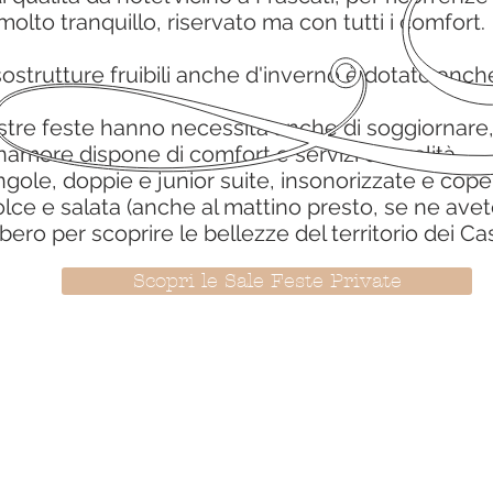
molto tranquillo, riservato ma con tutti i comfort.
sostrutture fruibili anche d'inverno è dotato anch
vostre feste hanno necessità anche di soggiornare,
anamore
dispone di comfort e servizi di qualità.
ole, doppie e junior suite, insonorizzate e coper
ce e salata (anche al mattino presto, se ne avet
ibero per scoprire le bellezze del territorio dei Ca
Scopri le Sale Feste Private
 Pizzuto 21/A - 00133 Roma
Cise Regione Lazio
866 770 80
042 6072
 p.iva 16459171001