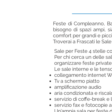
Feste di Compleanno, Bat
bisogno di spazi ampi, si
comfort per grandi e piccin
Troverai a Frascati le Sal
Sale per Feste 4 stelle co
Per chi cerca un delle
sa
organizzare feste private
Le sale interne e le tens
collegamento internet W
Tv a schermo piatto
amplificazione audio
aria condizionata e risc
servizio di coffe-break e 
servizio fax e fotocopie a
Un’ampia sala per feste d