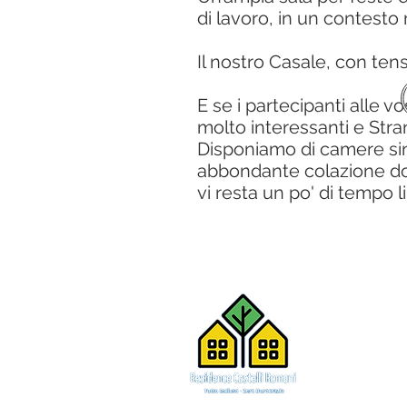
di lavoro, in un contesto 
Il nostro Casale, con ten
E se i partecipanti alle 
molto interessanti e
Str
Disponiamo di camere sing
abbondante colazione dol
vi resta un po' di tempo l
Via di Colle
telefono
06 
mobile
346 
Deaset srl -