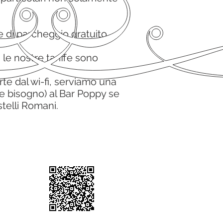
e di parcheggio gratuito.
 le nostre tariffe sono
te dal wi-fi, serviamo una
e bisogno) al
Bar Poppy
se
stelli Romani.
 N° 7850