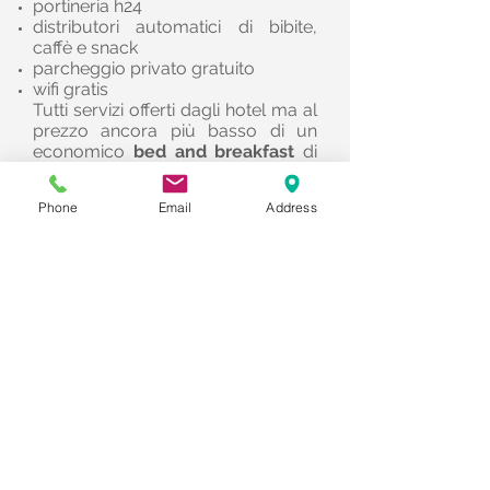
portineria h24
distributori automatici di bibite,
caffè e snack
parcheggio privato gratuito
wifi gratis
Tutti servizi offerti dagli hotel ma al
prezzo ancora più basso di un
economico
bed and breakfast
di
Frascati.
Ricordiamo che le
Camere
sono
Phone
Email
Address
offerte anche ad ore e in
modalità Day Use.
Vai al sito di Stranamore
Via di Colle Pizzuto 21/A - 00133
Roma