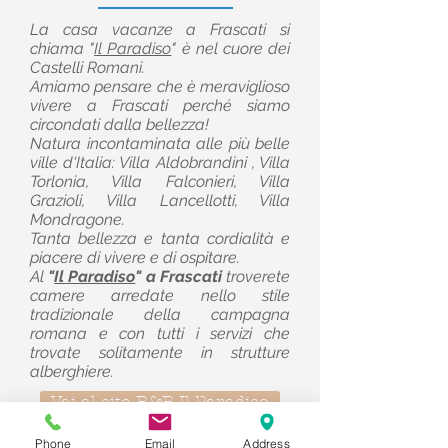
La casa vacanze a Frascati
si
chiama "
Il Paradiso
" è nel cuore dei
Castelli Romani.
Amiamo pensare che è meraviglioso
vivere a Frascati perché siamo
circondati dalla bellezza!
Natura incontaminata alle più belle
ville d'Italia: Villa Aldobrandini , Villa
Torlonia, Villa Falconieri, Villa
Grazioli, Villa Lancellotti, Villa
Mondragone.
Tanta bellezza e tanta cordialità e
piacere di vivere e di ospitare.
Al
"
Il Paradiso
" a Frascati
troverete
camere arredate nello stile
tradizionale della campagna
romana e con tutti i servizi che
trovate solitamente in strutture
alberghiere.
Vai al sito B&B Il Paradiso
Phone
Email
Address